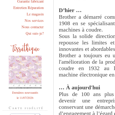
Garantie fabricant
Entretien Réparation
D’hier …
Le magasin
Brother a démarré comm
Nos services
1908 en se spécialisant
Nous contacter
machines à coudre.
Qui suis-je?
Sous la solide direction
repousse les limites 
innovantes et abordable
Brother a toujours eu 
l'amélioration de la pro
coudre en 1932 au l
machine électronique en
… À aujourd'hui
Dernières nouveautés
Plus de 100 ans plus 
le 11/07/2026
devenir une entrepri
conservant une démarche
Carte fidélité
d’engagement à l’égard d