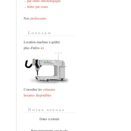
... par ordre chronologique
... triées par cours
Nos
professeurs
Longarm
Location machine à quilter
plus d'infos
ici
Consultez les
créneaux
horaires disponibles
Notre agenda
Dates à retenir
Renseignements sur le site