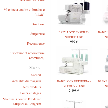
Machine à coudre et brodeuse
(mixte)
Brodeuse
BABY LOCK ENSPIRE -
BABY 
Surjeteuse
SURJETEUSE
S
999 €
Recouvreuse
Surjeteuse et recouvreuse
(combinée)
Menu
Accueil
Actualité du magasin
BABY LOCK EUPHORIA -
BABY L
RECOUVREUSE
S
Nos produits
2 198 €
Cours et stages
Machine à coudre Brodeuse
Surjeteuse Longarm